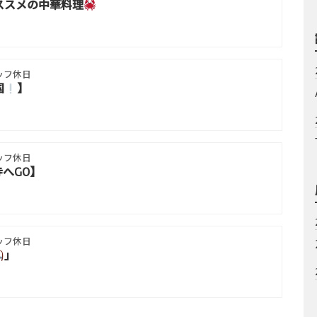
ススメの中華料理
ッフ休日
国
】
ッフ休日
へGO】
ッフ休日
」