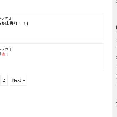
ッフ休日
った山登り！！」
ッフ休日
見
」
2
Next »