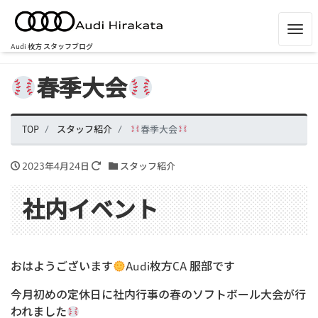
Me
Audi 枚方 スタッフブログ
春季大会
TOP
スタッフ紹介
春季大会
2023年4月24日
スタッフ紹介
社内イベント
おはようございます
Audi枚方CA 服部です
今月初めの定休日に社内行事の春のソフトボール大会が行
われました